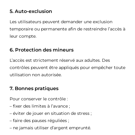
5. Auto-exclusion
Les utilisateurs peuvent demander une exclusion
temporaire ou permanente afin de restreindre l’accès à
leur compte.
6. Protection des mineurs
L’accès est strictement réservé aux adultes. Des
contrôles peuvent être appliqués pour empêcher toute
utilisation non autorisée.
7. Bonnes pratiques
Pour conserver le contrôle :
– fixer des limites à l’avance ;
– éviter de jouer en situation de stress ;
– faire des pauses réguliées ;
– ne jamais utiliser d’argent emprunté.