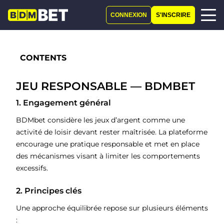
S'INSCRIRE
CONNEXION
CONTENTS
JEU RESPONSABLE — BDMBET
1. Engagement général
1. Engagement général
BDMbet considère les jeux d’argent comme une
2. Principes clés
activité de loisir devant rester maîtrisée. La plateforme
3. Signaux d’alerte
encourage une pratique responsable et met en place
des mécanismes visant à limiter les comportements
4. Outils disponibles
excessifs.
5. Auto-exclusion
2. Principes clés
6. Protection des mineurs
Une approche équilibrée repose sur plusieurs éléments
:
7. Bonnes pratiques