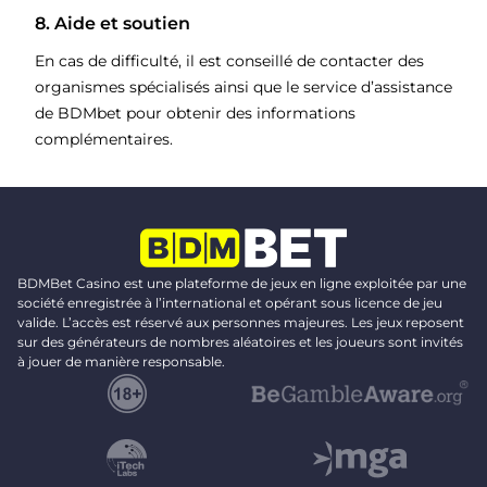
8. Aide et soutien
En cas de difficulté, il est conseillé de contacter des
organismes spécialisés ainsi que le service d’assistance
de BDMbet pour obtenir des informations
complémentaires.
BDMBet Casino est une plateforme de jeux en ligne exploitée par une
société enregistrée à l’international et opérant sous licence de jeu
valide. L’accès est réservé aux personnes majeures. Les jeux reposent
sur des générateurs de nombres aléatoires et les joueurs sont invités
à jouer de manière responsable.